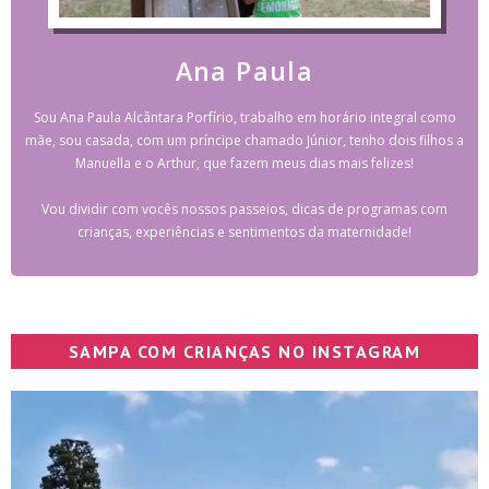
Ana Paula
Sou Ana Paula Alcântara Porfírio, trabalho em horário integral como
mãe, sou casada, com um príncipe chamado Júnior, tenho dois filhos a
Manuella e o Arthur, que fazem meus dias mais felizes!
Vou dividir com vocês nossos passeios, dicas de programas com
crianças, experiências e sentimentos da maternidade!
SAMPA COM CRIANÇAS NO INSTAGRAM