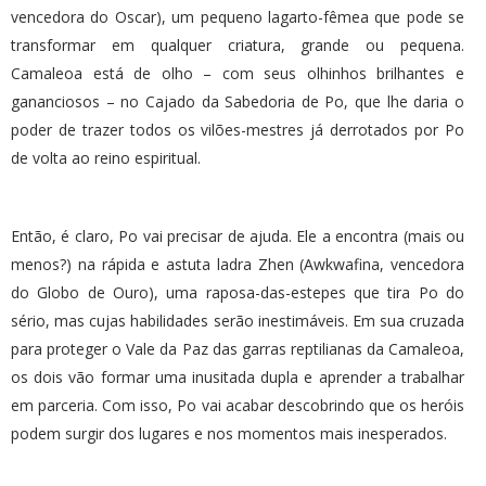
vencedora do Oscar), um pequeno lagarto-fêmea que pode se
transformar em qualquer criatura, grande ou pequena.
Camaleoa está de olho – com seus olhinhos brilhantes e
gananciosos – no Cajado da Sabedoria de Po, que lhe daria o
poder de trazer todos os vilões-mestres já derrotados por Po
de volta ao reino espiritual.
Então, é claro, Po vai precisar de ajuda. Ele a encontra (mais ou
menos?) na rápida e astuta ladra Zhen (Awkwafina, vencedora
do Globo de Ouro), uma raposa-das-estepes que tira Po do
sério, mas cujas habilidades serão inestimáveis. Em sua cruzada
para proteger o Vale da Paz das garras reptilianas da Camaleoa,
os dois vão formar uma inusitada dupla e aprender a trabalhar
em parceria. Com isso, Po vai acabar descobrindo que os heróis
podem surgir dos lugares e nos momentos mais inesperados.