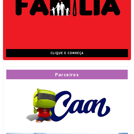
CLIQUE E CONHEÇA
Parceiros