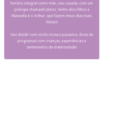
horário integral como mãe, sou casada, com um
príncipe chamado Júnior, tenho dois filhos a
Manuella e o Arthur, que fazem meus dias mais
felizes!
Vou dividir com vocês nossos passeios, dicas de
programas com crianças, experiências e
sentimentos da maternidade!