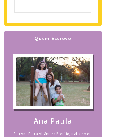
Quem Escreve
Ana Paula
Sou Ana Paula Alcântara Porfírio, trabalho em