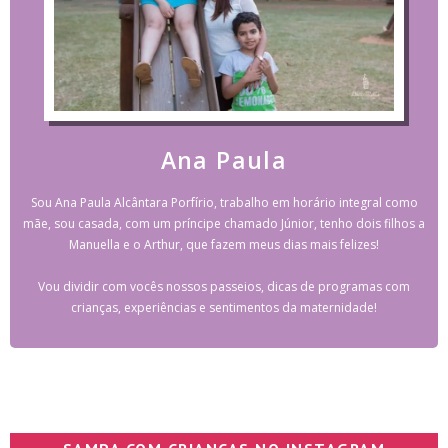
Ana Paula
Sou Ana Paula Alcântara Porfírio, trabalho em horário integral como
mãe, sou casada, com um príncipe chamado Júnior, tenho dois filhos a
Manuella e o Arthur, que fazem meus dias mais felizes!
Vou dividir com vocês nossos passeios, dicas de programas com
crianças, experiências e sentimentos da maternidade!