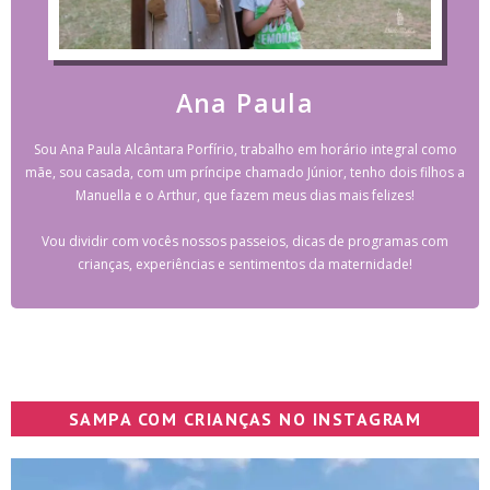
Ana Paula
Sou Ana Paula Alcântara Porfírio, trabalho em horário integral como
mãe, sou casada, com um príncipe chamado Júnior, tenho dois filhos a
Manuella e o Arthur, que fazem meus dias mais felizes!
Vou dividir com vocês nossos passeios, dicas de programas com
crianças, experiências e sentimentos da maternidade!
SAMPA COM CRIANÇAS NO INSTAGRAM