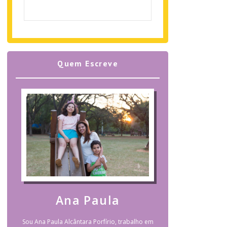
Quem Escreve
Ana Paula
Sou Ana Paula Alcântara Porfírio, trabalho em