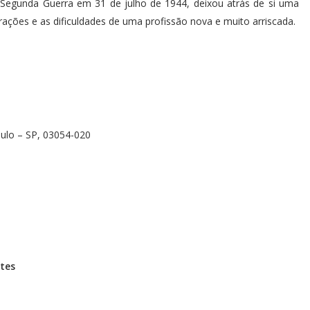
 Segunda Guerra em 31 de julho de 1944, deixou atrás de si uma
rações e as dificuldades de uma profissão nova e muito arriscada.
aulo – SP, 03054-020
ntes