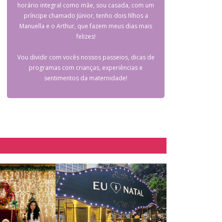
horário integral como mãe, sou casada, com um
príncipe chamado Júnior, tenho dois filhos a
Manuella e o Arthur, que fazem meus dias mais
felizes!
Vou dividir com vocês nossos passeios, dicas de
programas com crianças, experiências e
sentimentos da maternidade!