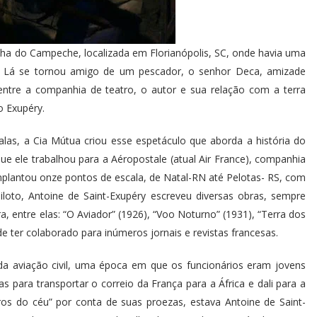
Ilha do Campeche, localizada em Florianópolis, SC, onde havia uma
va. Lá se tornou amigo de um pescador, o senhor Deca, amizade
entre a companhia de teatro, o autor e sua relação com a terra
 Exupéry.
alas, a Cia Mútua criou esse espetáculo que aborda a história do
que ele trabalhou para a Aéropostale (atual Air France), companhia
mplantou onze pontos de escala, de Natal-RN até Pelotas- RS, com
loto, Antoine de Saint-Exupéry escreveu diversas obras, sempre
, entre elas: “O Aviador” (1926), “Voo Noturno” (1931), “Terra dos
 ter colaborado para inúmeros jornais e revistas francesas.
da aviação civil, uma época em que os funcionários eram jovens
s para transportar o correio da França para a África e dali para a
eiros do céu” por conta de suas proezas, estava Antoine de Saint-