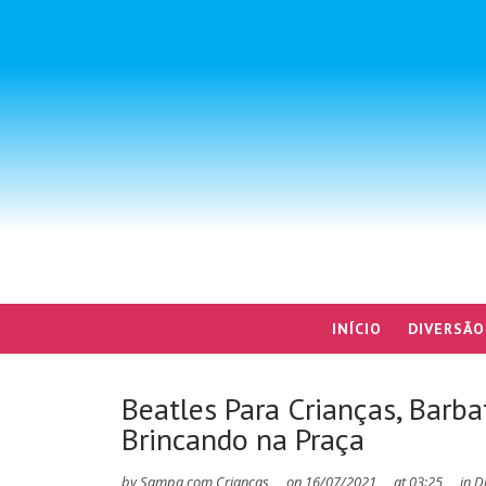
INÍCIO
DIVERSÃO
Beatles Para Crianças, Barb
Brincando na Praça
by
Sampa com Crianças
on
16/07/2021
at
03:25
in
D