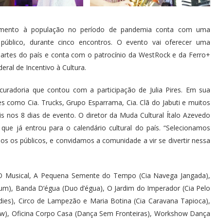
enimento à população no período de pandemia conta com uma
 público, durante cinco encontros. O evento vai oferecer uma
artes do país e conta com o patrocínio da WestRock e da Ferro+
ral de Incentivo à Cultura.
uradoria que contou com a participação de Julia Pires. Em sua
s como Cia. Trucks, Grupo Esparrama, Cia. Clã do Jabuti e muitos
is nos 8 dias de evento. O diretor da Muda Cultural Ítalo Azevedo
que já entrou para o calendário cultural do país. “Selecionamos
os os públicos, e convidamos a comunidade a vir se divertir nessa
– O Musical, A Pequena Semente do Tempo (Cia Navega Jangada),
um), Banda D’égua (Duo d’égua), O Jardim do Imperador (Cia Pelo
dies), Circo de Lampezão e Maria Botina (Cia Caravana Tapioca),
w), Oficina Corpo Casa (Dança Sem Fronteiras), Workshow Dança