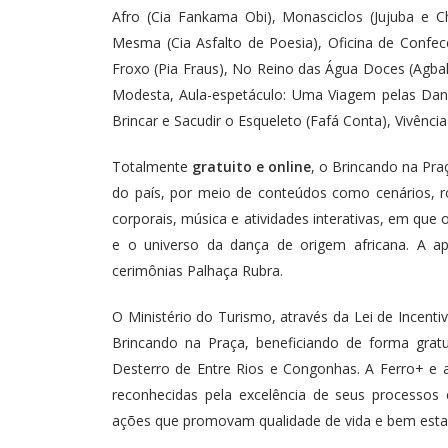
Afro (Cia Fankama Obi), Monasciclos (Jujuba e 
Mesma (Cia Asfalto de Poesia), Oficina de Confe
Froxo (Pia Fraus), No Reino das Água Doces (Agba
Modesta, Aula-espetáculo: Uma Viagem pelas Dança
Brincar e Sacudir o Esqueleto (Fafá Conta), Vivênc
Totalmente
gratuito e online
, o Brincando na Pr
do país, por meio de conteúdos como cenários, 
corporais, música e atividades interativas, em que
e o universo da dança de origem africana. A ap
cerimônias Palhaça Rubra.
O Ministério do Turismo, através da Lei de Incent
Brincando na Praça, beneficiando de forma grat
Desterro de Entre Rios e Congonhas. A Ferro+ e
reconhecidas pela excelência de seus processos 
ações que promovam qualidade de vida e bem estar