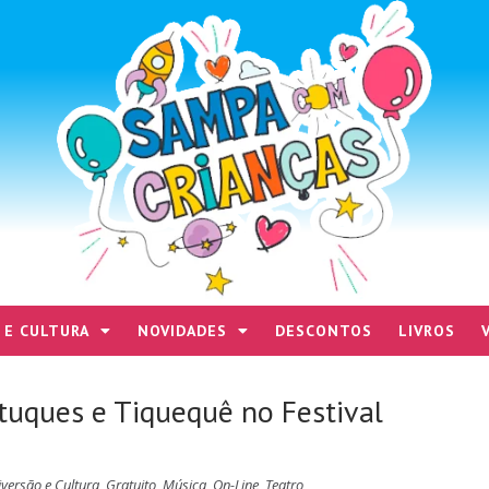
 E CULTURA
NOVIDADES
DESCONTOS
LIVROS
atuques e Tiquequê no Festival
iversão e Cultura
,
Gratuito
,
Música
,
On-Line
,
Teatro