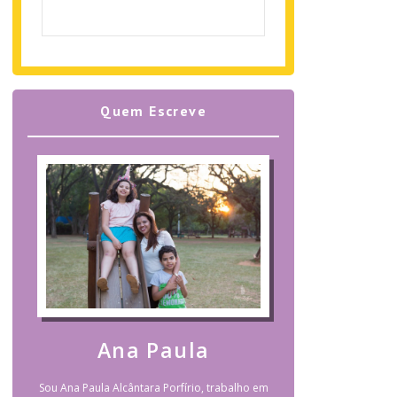
Quem Escreve
Ana Paula
Sou Ana Paula Alcântara Porfírio, trabalho em