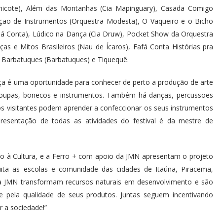
Chicote), Além das Montanhas (Cia Mapinguary), Casada Comigo
cção de Instrumentos (Orquestra Modesta), O Vaqueiro e o Bicho
lá Conta), Lúdico na Dança (Cia Druw), Pocket Show da Orquestra
s e Mitos Brasileiros (Nau de Ícaros), Fafá Conta Histórias pra
ia Barbatuques (Barbatuques) e Tiquequê.
aça é uma oportunidade para conhecer de perto a produção de arte
roupas, bonecos e instrumentos. Também há danças, percussões
 os visitantes podem aprender a confeccionar os seus instrumentos
resentação de todas as atividades do festival é da mestre de
ivo à Cultura, e a Ferro + com apoio da JMN apresentam o projeto
uita as escolas e comunidade das cidades de Itaúna, Piracema,
 a JMN transformam recursos naturais em desenvolvimento e são
e pela qualidade de seus produtos. Juntas seguem incentivando
 a sociedade!”