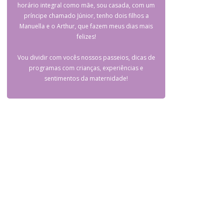
horário integral como mãe, sou casada, com um
príncipe chamado Júnior, tenho dois filhos a
Manuella e o Arthur, que fazem meus dias mais
felizes!
Vou dividir com vocês nossos passeios, dicas de
programas com crianças, experiências e
sentimentos da maternidade!