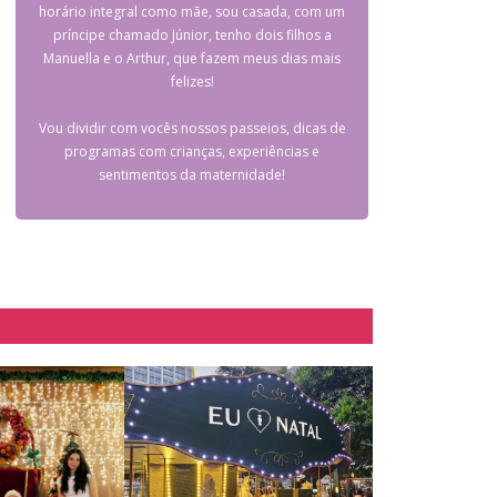
horário integral como mãe, sou casada, com um
príncipe chamado Júnior, tenho dois filhos a
Manuella e o Arthur, que fazem meus dias mais
felizes!
Vou dividir com vocês nossos passeios, dicas de
programas com crianças, experiências e
sentimentos da maternidade!