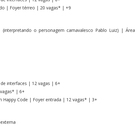
ado | Foyer térreo | 20 vagas* | +9
 (interpretando o personagem carnavalesco Pablo Luiz) | Área
de interfaces | 12 vagas | 6+
 vagas* | 6+
m Happy Code | Foyer entrada | 12 vagas* | 3+
 externa