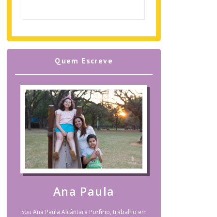
Quem Escreve
Ana Paula
Sou Ana Paula Alcântara Porfírio, trabalho em