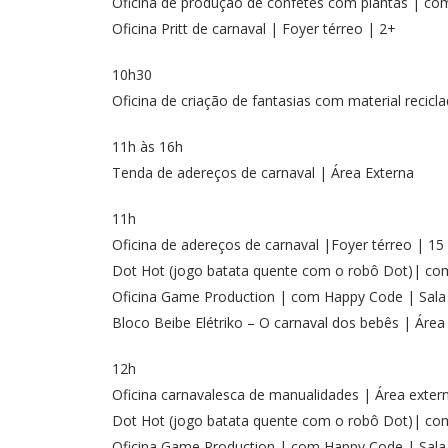
Oficina de produção de confetes com plantas | com
Oficina Pritt de carnaval | Foyer térreo | 2+
10h30
Oficina de criação de fantasias com material recicl
11h às 16h
Tenda de adereços de carnaval | Área Externa
11h
Oficina de adereços de carnaval |Foyer térreo | 15
Dot Hot (jogo batata quente com o robô Dot)| co
Oficina Game Production | com Happy Code | Sala 
Bloco Beibe Elétriko – O carnaval dos bebês | Área
12h
Oficina carnavalesca de manualidades | Área exter
Dot Hot (jogo batata quente com o robô Dot)| co
Oficina Game Production | com Happy Code | Sala 