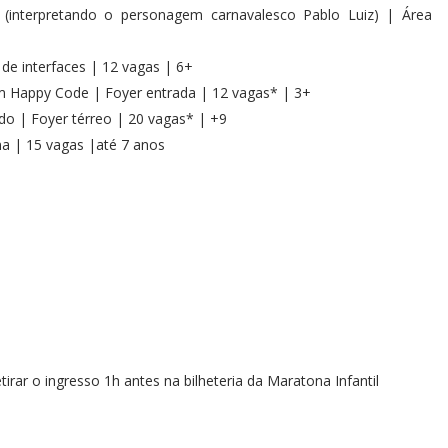
(interpretando o personagem carnavalesco Pablo Luiz) | Área
de interfaces | 12 vagas | 6+
m Happy Code | Foyer entrada | 12 vagas* | 3+
ado | Foyer térreo | 20 vagas* | +9
na | 15 vagas |até 7 anos
irar o ingresso 1h antes na bilheteria da Maratona Infantil