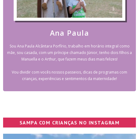
Ana Paula
Sou Ana Paula Alcântara Porfírio, trabalho em horário integral como
mãe, sou casada, com um príncipe chamado Júnior, tenho dois filhos a
Manuella e o Arthur, que fazem meus dias mais felizes!
Vou dividir com vocês nossos passeios, dicas de programas com
crianças, experiências e sentimentos da maternidade!
SAMPA COM CRIANÇAS NO INSTAGRAM