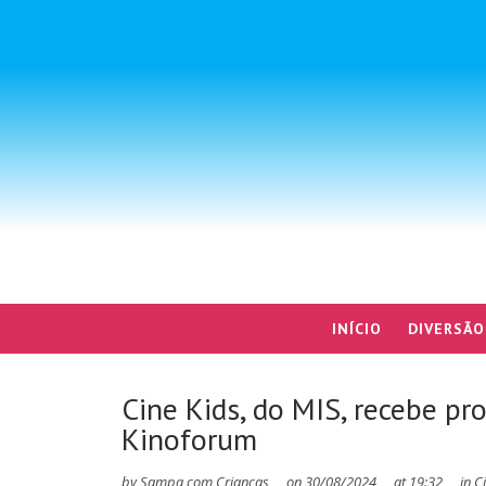
INÍCIO
DIVERSÃO
Cine Kids, do MIS, recebe pr
Kinoforum
by
Sampa com Crianças
on
30/08/2024
at
19:32
in
C