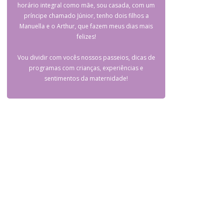
horário integral como mãe, sou casada, com um
príncipe chamado Júnior, tenho dois filhos a
Manuella e o Arthur, que fazem meus dias mais
felizes!
Vou dividir com vocês nossos passeios, dicas de
programas com crianças, experiências e
sentimentos da maternidade!