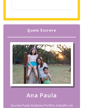
Quem Escreve
Ana Paula
Sou Ana Paula Alcântara Porfírio, trabalho em