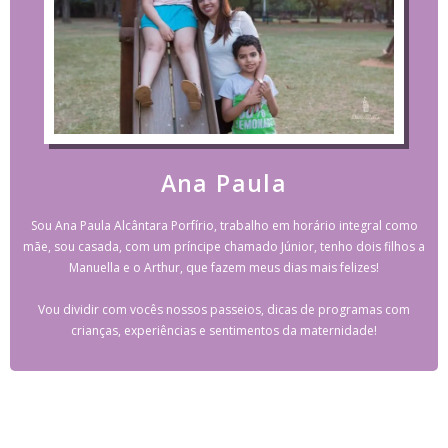
Ana Paula
Sou Ana Paula Alcântara Porfírio, trabalho em horário integral como
mãe, sou casada, com um príncipe chamado Júnior, tenho dois filhos a
Manuella e o Arthur, que fazem meus dias mais felizes!
Vou dividir com vocês nossos passeios, dicas de programas com
crianças, experiências e sentimentos da maternidade!