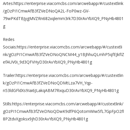
Artes:https://enterprise.viacomcbs.com/arcwebapp/#/custextlink
/gOzPI1CmwAfB3fZVeDNoQA2L-FoP0wz-GV-
79wPKdTBJygMVZRn682xqlemm3rk7D30rAvYbXQ9_PNyHb4801
g
Redes
Sociais:
https://enterprise.viacomcbs.com/arcwebapp/#/custextli
nk/gOzPI1CmwAfB3fZVeDNoQNCM44_y1BJhhuQLmhP5qfEJkflZ
efAUV0i_9d3QFVHyD30rAvYbXQ9_PNyHb4801g
Trailer:
https://enterprise.viacomcbs.com/arcwebapp/#/custextlin
k/gOzPI1CmwAfB3fZVeDNoQDMtLza7VH_Yqp-
n53ldGFldXs9Iai6JLakqABM7RxquD30rAvYbXQ9_PNyHb4801g
Stills:
https://enterprise.viacomcbs.com/arcwebapp/#/custextlink/
gOzPI1CmwAfB3fZVeDNoQDwK9dfP6QotomWiw5fL7GpFpO2fl
8P2tdvXgoksx9jhD30rAvYbXQ9_PNyHb4801g