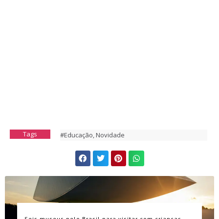
Tags
#Educação
,
Novidade
Seis museus pelo Brasil para visitar com crianças