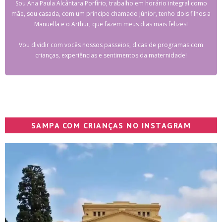
Sou Ana Paula Alcântara Porfírio, trabalho em horário integral como
mãe, sou casada, com um príncipe chamado Júnior, tenho dois filhos a
Manuella e o Arthur, que fazem meus dias mais felizes!
Vou dividir com vocês nossos passeios, dicas de programas com
crianças, experiências e sentimentos da maternidade!
SAMPA COM CRIANÇAS NO INSTAGRAM