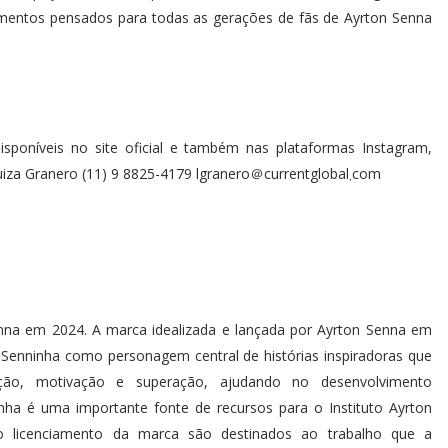
amentos pensados para todas as gerações de fãs de Ayrton Senna
sponíveis no site oficial e também nas plataformas Instagram,
Twitter, Youtube e TikTok. Para pautas, contatar: Luiza Granero (11) 9 8825-4179 lgranero＠currentglobal܂com
nna em 2024. A marca idealizada e lançada por Ayrton Senna em
z Senninha como personagem central de histórias inspiradoras que
ção, motivação e superação, ajudando no desenvolvimento
inha é uma importante fonte de recursos para o Instituto Ayrton
do licenciamento da marca são destinados ao trabalho que a