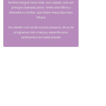
horário integral como mãe, sou casada, com um
príncipe chamado Júnior, tenho dois filhos a
Manuella e o Arthur, que fazem meus dias mais
felizes!
Vou dividir com vocês nossos passeios, dicas de
programas com crianças, experiências e
sentimentos da maternidade!