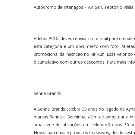
Autódromo de Interlagos – Av. Sen. Teotônio Vilela
Atletas PCDs devem enviar um e-mail para o endereço contato＠vegasports܂c
esta categoria e um documento com foto. Atleta
promocional da inscrição no Kit Run. Esse valor d
é cumulativo com outros descontos. Para mais inf
Senna Brands
A Senna Brands celebra 30 anos do legado de Ayrto
marcas Senna e Senninha, além de perpetuar a i
uma série de ativações em celebração aos 30 an
Novas parcerias e produtos exclusivos, desde vestuá