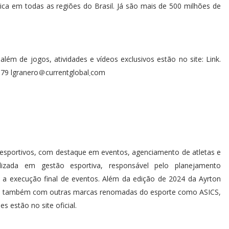
lica em todas as regiões do Brasil. Já são mais de 500 milhões de
lém de jogos, atividades e vídeos exclusivos estão no site: Link.
Para pautas, contatar: Luiza Granero (11) 9 8825-4179 lgranero＠currentglobal܂com
 esportivos, com destaque em eventos, agenciamento de atletas e
alizada em gestão esportiva, responsável pelo planejamento
 e a execução final de eventos. Além da edição de 2024 da Ayrton
nta também com outras marcas renomadas do esporte como ASICS,
 estão no site oficial.