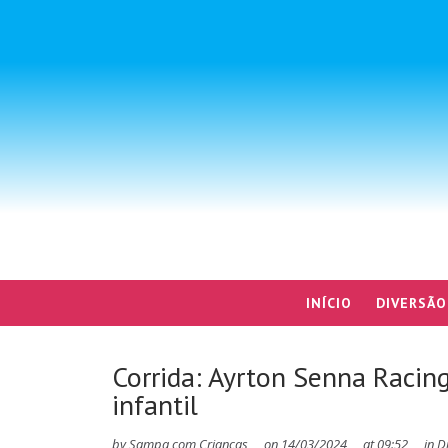
INÍCIO
DIVERSÃO
Corrida: Ayrton Senna Racing
infantil
by
Sampa com Crianças
on
14/03/2024
at
09:52
in
D