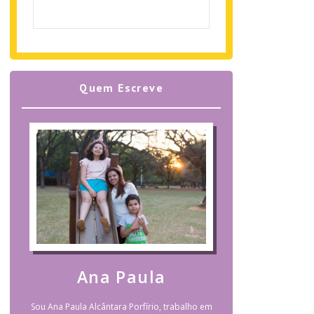
Quem Escreve
Ana Paula
Sou Ana Paula Alcântara Porfírio, trabalho em