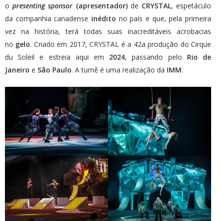
o
presenting sponsor
(apresentador)
de
CRYSTAL
, espetáculo
da companhia canadense
inédito
no país e que, pela primeira
vez na história, terá todas suas inacreditáveis acrobacias
no
gelo
. Criado em 2017, CRYSTAL é a 42a produção do Cirque
du Soleil e estreia aqui em
2024
, passando pelo
Rio de
Janeiro
e
São Paulo
. A turnê é uma realização da
IMM
.