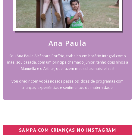
Ana Paula
Sou Ana Paula Alcântara Porfírio, trabalho em horário integral como
mãe, sou casada, com um príncipe chamado Júnior, tenho dois filhos a
Manuella e o Arthur, que fazem meus dias mais felizes!
Vou dividir com vocês nossos passeios, dicas de programas com
crianças, experiências e sentimentos da maternidade!
SAMPA COM CRIANÇAS NO INSTAGRAM