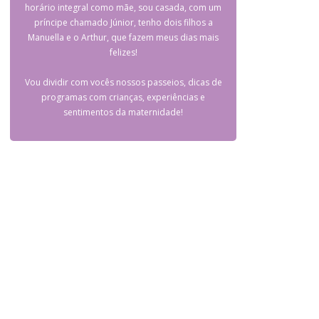
horário integral como mãe, sou casada, com um
príncipe chamado Júnior, tenho dois filhos a
Manuella e o Arthur, que fazem meus dias mais
felizes!
Vou dividir com vocês nossos passeios, dicas de
programas com crianças, experiências e
sentimentos da maternidade!