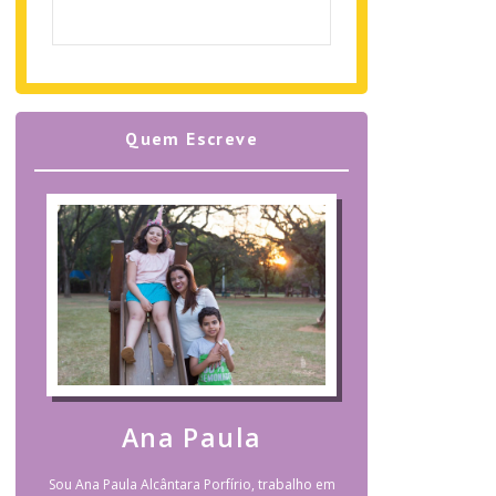
Quem Escreve
Ana Paula
Sou Ana Paula Alcântara Porfírio, trabalho em