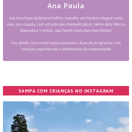
Ana Paula
Sou Ana Paula Alcântara Porfírio, trabalho em horário integral como
mãe, sou casada, com um príncipe chamado Júnior, tenho dois filhos a
Manuella e o Arthur, que fazem meus dias mais felizes!
Vou dividir com vocês nossos passeios, dicas de programas com
crianças, experiências e sentimentos da maternidade!
SAMPA COM CRIANÇAS NO INSTAGRAM