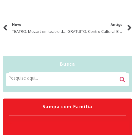
Novo
Antigo
TEATRO. Mozart em teatro de bonecos e contação de histórias sobre heroínas no Itaú Cultural
GRATUITO. Centro Cultural BB tem programação especial gratuita no Aniversário de São Paulo
Busca
Sampa com Família