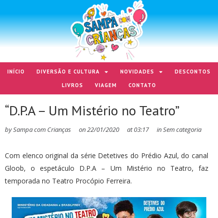
INÍCIO
DIVERSÃO E CULTURA
NOVIDADES
DESCONTOS
LIVROS
VIAGEM
CONTATO
“D.P.A – Um Mistério no Teatro”
by
Sampa com Crianças
on
22/01/2020
at
03:17
in
Sem categoria
Com elenco original da série Detetives do Prédio Azul, do canal
Gloob, o espetáculo D.P.A – Um Mistério no Teatro, faz
temporada no Teatro Procópio Ferreira.