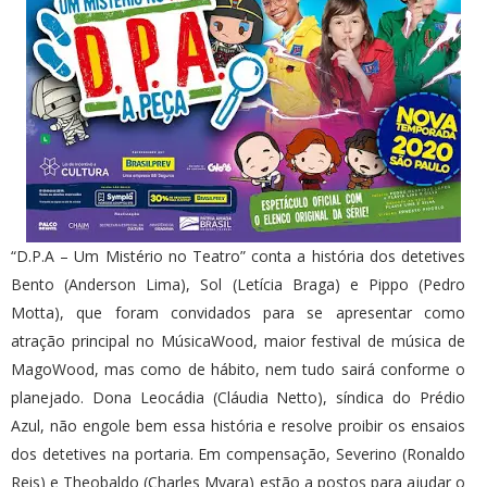
“D.P.A – Um Mistério no Teatro” conta a história dos detetives
Bento (Anderson Lima), Sol (Letícia Braga) e Pippo (Pedro
Motta), que foram convidados para se apresentar como
atração principal no MúsicaWood, maior festival de música de
MagoWood, mas como de hábito, nem tudo sairá conforme o
planejado. Dona Leocádia (Cláudia Netto), síndica do Prédio
Azul, não engole bem essa história e resolve proibir os ensaios
dos detetives na portaria. Em compensação, Severino (Ronaldo
Reis) e Theobaldo (Charles Myara) estão a postos para ajudar o