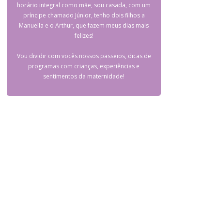
horário integral como mãe, sou casada, com um
príncipe chamado Júnior, tenho dois filhos a
Manuella e o Arthur, que fazem meus dias mais
felizes!
Vou dividir com vocês nossos passeios, dicas de
programas com crianças, experiências e
sentimentos da maternidade!