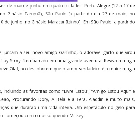
es de maio e junho em quatro cidades: Porto Alegre (12 a 17 de
 no Ginásio Tarumã), São Paulo (a partir do dia 27 de maio, no
a 10 de junho, no Ginásio Maracanãzinho). Em São Paulo, a partir do
e juntam a seu novo amigo Garfinho, o adorável garfo que virou
e Toy Story 4 embarcam em uma grande aventura. Reviva a magia
neve Olaf, ao descobrirem que o amor verdadeiro é a maior magia
incluindo as favoritas como “Livre Estou”, “Amigo Estou Aqui” e
eão, Procurando Dory, A Bela e a Fera, Aladdin e muito mais,
nças que durarão uma vida inteira. Um espetáculo no gelo para
udo começou com o nosso querido Mickey.