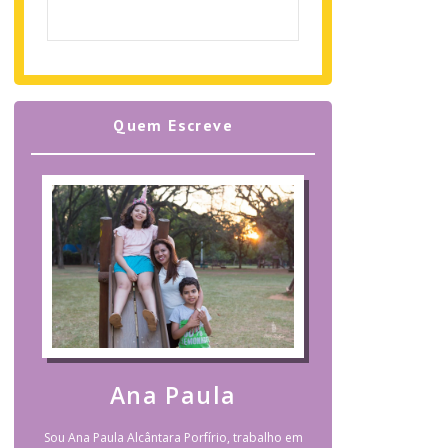
Quem Escreve
Ana Paula
Sou Ana Paula Alcântara Porfírio, trabalho em