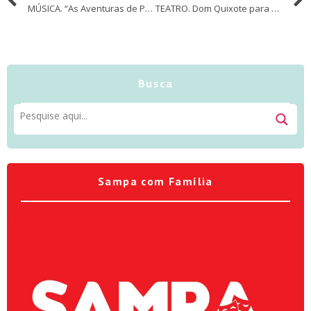
MÚSICA. “As Aventuras de Pauleco e Sandreca no Planeta Água” com bonecos criados pelo grupo Giramundo
TEATRO. Dom Quixote para crianças no Sesc Consolação
Busca
Sampa com Família