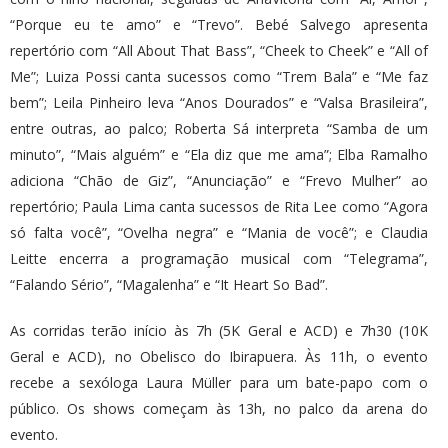
“Porque eu te amo” e “Trevo”. Bebé Salvego apresenta
repertório com “All About That Bass”, “Cheek to Cheek” e “All of
Me”; Luiza Possi canta sucessos como “Trem Bala” e “Me faz
bem”; Leila Pinheiro leva “Anos Dourados” e “Valsa Brasileira”,
entre outras, ao palco; Roberta Sá interpreta “Samba de um
minuto”, “Mais alguém” e “Ela diz que me ama”; Elba Ramalho
adiciona “Chão de Giz”, “Anunciação” e “Frevo Mulher” ao
repertório; Paula Lima canta sucessos de Rita Lee como “Agora
só falta você”, “Ovelha negra” e “Mania de você”; e Claudia
Leitte encerra a programação musical com “Telegrama”,
“Falando Sério”, “Magalenha” e “It Heart So Bad”.
As corridas terão início às 7h (5K Geral e ACD) e 7h30 (10K
Geral e ACD), no Obelisco do Ibirapuera. Às 11h, o evento
recebe a sexóloga Laura Müller para um bate-papo com o
público. Os shows começam às 13h, no palco da arena do
evento.