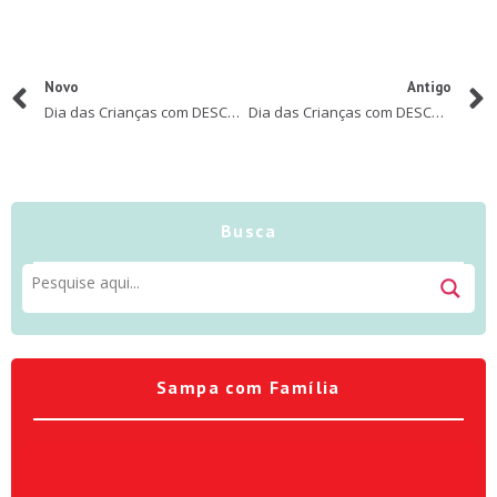
Novo
Antigo
Dia das Crianças com DESCONTO – A Menina e o Tempo da Trupe Pé de Histórias
Dia das Crianças com DESCONTO – Sitiolândia Eco Park
Busca
Sampa com Família