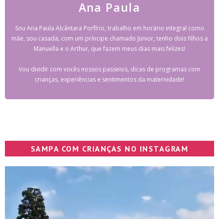
Ana Paula
Sou Ana Paula Alcântara Porfírio, trabalho em horário integral como
mãe, sou casada, com um príncipe chamado Júnior, tenho dois filhos a
Manuella e o Arthur, que fazem meus dias mais felizes!
Vou dividir com vocês nossos passeios, dicas de programas com
crianças, experiências e sentimentos da maternidade!
SAMPA COM CRIANÇAS NO INSTAGRAM