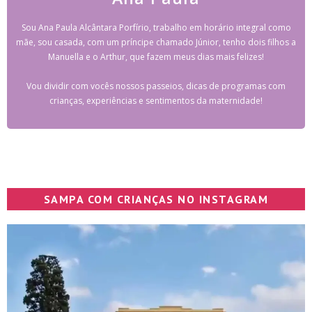
Sou Ana Paula Alcântara Porfírio, trabalho em horário integral como
mãe, sou casada, com um príncipe chamado Júnior, tenho dois filhos a
Manuella e o Arthur, que fazem meus dias mais felizes!
Vou dividir com vocês nossos passeios, dicas de programas com
crianças, experiências e sentimentos da maternidade!
SAMPA COM CRIANÇAS NO INSTAGRAM