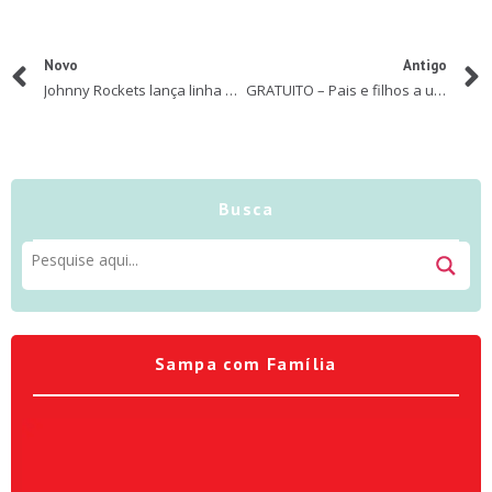
Novo
Antigo
Johnny Rockets lança linha exclusiva de bonecos colecionáveis da Liga da Justiça
GRATUITO – Pais e filhos a uma divertida caça aos bolinhos em no Escape 60’
Busca
Sampa com Família