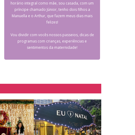
horário integral como mãe, sou casada, com um
príncipe chamado Júnior, tenho dois filhos a
Manuella e o Arthur, que fazem meus dias mais
felizes!
Vou dividir com vocês nossos passeios, dicas de
programas com crianças, experiências e
sentimentos da maternidade!