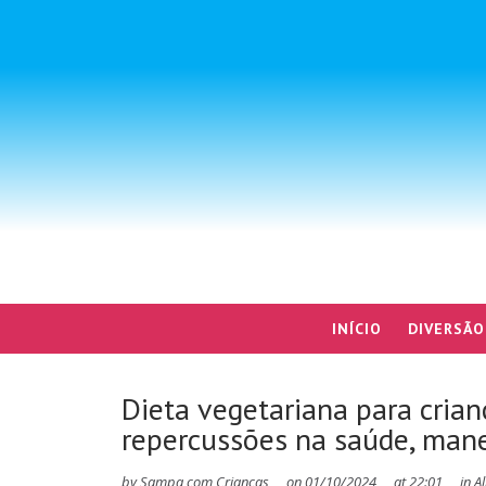
INÍCIO
DIVERSÃO
Dieta vegetariana para crian
repercussões na saúde, man
by
Sampa com Crianças
on
01/10/2024
at
22:01
in
A