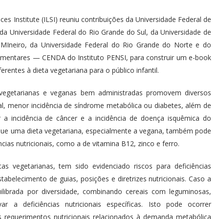
ces Institute (ILSI)
reuniu contribuições da Universidade Federal de
 da Universidade Federal do Rio Grande do Sul, da Universidade de
 MIneiro, da Universidade Federal do Rio Grande do Norte e do
limentares — CENDA do Instituto PENSI, para construir um e-book
entes à dieta vegetariana para o público infantil.
s vegetarianas e veganas bem administradas promovem diversos
l, menor incidência de síndrome metabólica ou diabetes, além de
ir a incidência de câncer e a incidência de doença isquêmica do
que uma dieta vegetariana, especialmente a vegana, também pode
ncias nutricionais, como a de vitamina B12, zinco e ferro.
s vegetarianas, tem sido evidenciado riscos para deficiências
tabelecimento de guias, posições e diretrizes nutricionais. Caso a
ilibrada por diversidade, combinando cereais com leguminosas,
ar a deficiências nutricionais específicas. Isto pode ocorrer
s requerimentos nutricionais relacionados à demanda metabólica