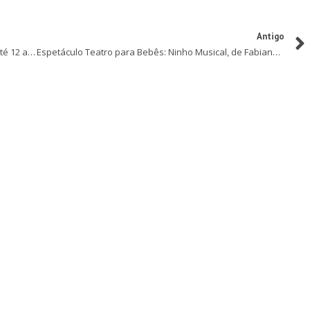
Antigo
Hopi Hari oferece entrada gratuita para crianças até 12 anos no sábado do Dia das Crianças
Espetáculo Teatro para Bebês: Ninho Musical, de Fabiana Godoy, abre duas novas datas em SP