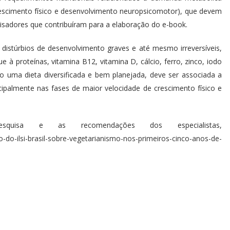
 crescimento físico e desenvolvimento neuropsicomotor), que devem
uisadores que contribuíram para a elaboração do e-book.
distúrbios de desenvolvimento graves e até mesmo irreversíveis,
à proteínas, vitamina B12, vitamina D, cálcio, ferro, zinco, iodo
mo uma dieta diversificada e bem planejada, deve ser associada a
palmente nas fases de maior velocidade de crescimento físico e
quisa e as recomendações dos especialistas,
nso-do-ilsi-brasil-sobre-vegetarianismo-nos-primeiros-cinco-anos-de-