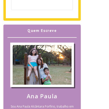
Quem Escreve
Ana Paula
Sou Ana Paula Alcântara Porfírio, trabalho em