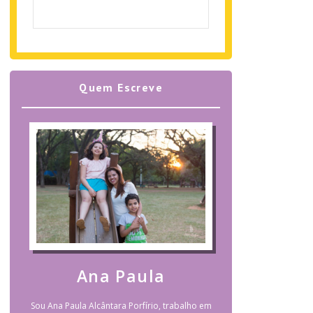
Quem Escreve
Ana Paula
Sou Ana Paula Alcântara Porfírio, trabalho em