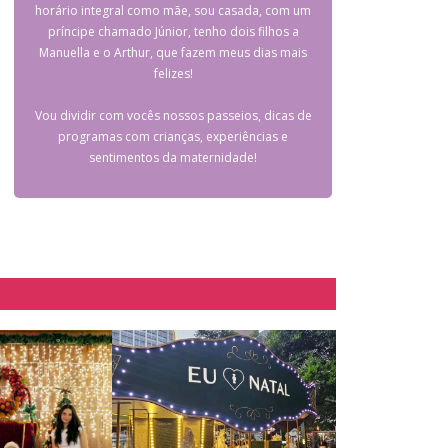
horário integral como mãe, sou casada, com um
príncipe chamado Júnior, tenho dois filhos a
Manuella e o Arthur, que fazem meus dias mais
felizes!
Vou dividir com vocês nossos passeios, dicas de
programas com crianças, experiências e
sentimentos da maternidade!