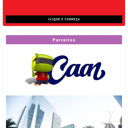
CLIQUE E CONHEÇA
Parceiros