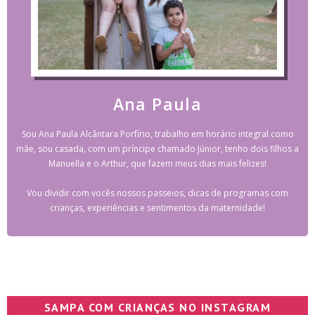
Ana Paula
Sou Ana Paula Alcântara Porfírio, trabalho em horário integral como
mãe, sou casada, com um príncipe chamado Júnior, tenho dois filhos a
Manuella e o Arthur, que fazem meus dias mais felizes!
Vou dividir com vocês nossos passeios, dicas de programas com
crianças, experiências e sentimentos da maternidade!
SAMPA COM CRIANÇAS NO INSTAGRAM