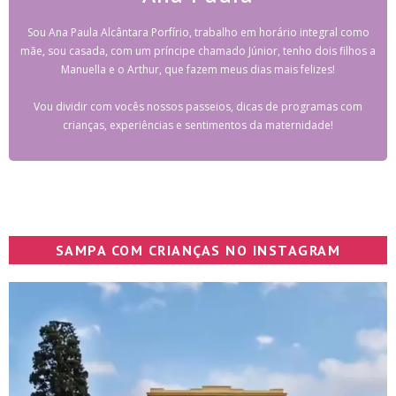
Sou Ana Paula Alcântara Porfírio, trabalho em horário integral como
mãe, sou casada, com um príncipe chamado Júnior, tenho dois filhos a
Manuella e o Arthur, que fazem meus dias mais felizes!
Vou dividir com vocês nossos passeios, dicas de programas com
crianças, experiências e sentimentos da maternidade!
SAMPA COM CRIANÇAS NO INSTAGRAM