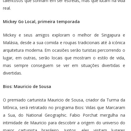
talentosos que sonham em ser estrelas, mas que lutam na vida
real.
Mickey Go Local, primeira temporada
Mickey e seus amigos exploram o melhor de Singapura e
Malásia, desde a sua comida e roupas tradicionais até à icónica
arquitetura moderna. Em ocasiões serão turistas percorrendo o
lugar, em outras, serão locais que mostram o estilo de vida,
mas sempre conseguem se ver em situações divertidas e
divertidas.
Bios: Mauricio de Sousa
O premiado cartunista Mauricio de Sousa, criador da Turma da
Mônica, será retratado no programa Bios: Vidas que Marcaram
a Sua, do National Geographic. Fabio Porchat mergulha na
intimidade de Mauricio para descobrir a origem do universo do
maior cartunista brasileiro. Juntos, eles visitam lugares