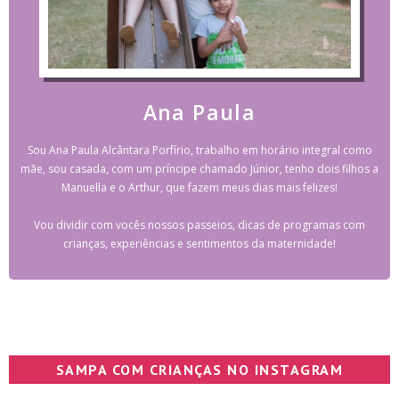
Ana Paula
Sou Ana Paula Alcântara Porfírio, trabalho em horário integral como
mãe, sou casada, com um príncipe chamado Júnior, tenho dois filhos a
Manuella e o Arthur, que fazem meus dias mais felizes!
Vou dividir com vocês nossos passeios, dicas de programas com
crianças, experiências e sentimentos da maternidade!
SAMPA COM CRIANÇAS NO INSTAGRAM