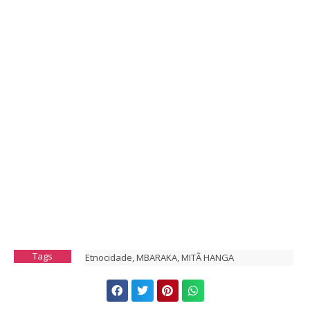
Tags
Etnocidade
,
MBARAKA
,
MITÃ HANGA