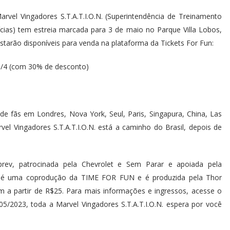
rvel Vingadores S.T.A.T.I.O.N. (Superintendência de Treinamento
cias) tem estreia marcada para 3 de maio no Parque Villa Lobos,
tarão disponíveis para venda na plataforma da Tickets For Fun:
 11/4 (com 30% de desconto)
e fãs em Londres, Nova York, Seul, Paris, Singapura, China, Las
vel Vingadores S.T.A.T.I.O.N. está a caminho do Brasil, depois de
lprev, patrocinada pela Chevrolet e Sem Parar e apoiada pela
va é uma coprodução da TIME FOR FUN e é produzida pela Thor
 a partir de R$25. Para mais informações e ingressos, acesse o
/05/2023, toda a Marvel Vingadores S.T.A.T.I.O.N. espera por você