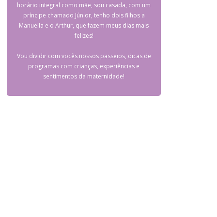
horário integral como mãe, sou casada, com um
príncipe chamado Júnior, tenho dois filhos a
Manuella e o Arthur, que fazem meus dias mais
felizes!
Vou dividir com vocês nossos passeios, dicas de
programas com crianças, experiências e
sentimentos da maternidade!