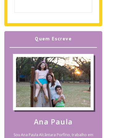
Quem Escreve
Ana Paula
Sou Ana Paula Alcântara Porfírio, trabalho em