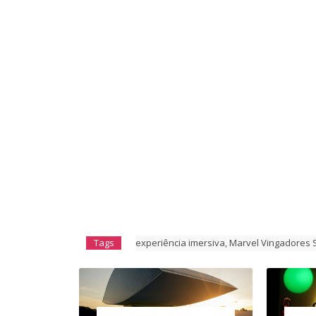
Tags
experiência imersiva
,
Marvel Vingadores S.