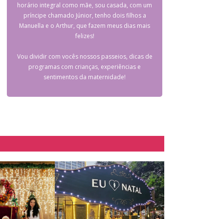
horário integral como mãe, sou casada, com um
príncipe chamado Júnior, tenho dois filhos a
Manuella e o Arthur, que fazem meus dias mais
felizes!
Vou dividir com vocês nossos passeios, dicas de
programas com crianças, experiências e
sentimentos da maternidade!