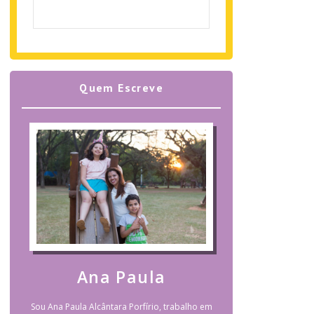
Quem Escreve
Ana Paula
Sou Ana Paula Alcântara Porfírio, trabalho em