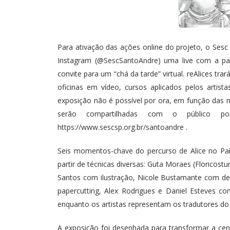
Para ativação das ações online do projeto, o Sesc
Instagram (
@SescSantoAndre
) uma live com a par
convite para um “chá da tarde” virtual. reAlices 
oficinas em vídeo, cursos aplicados pelos artista
exposição não é possível por ora, em função das 
serão compartilhadas com o público p
https://www.sescsp.org.br/santoandre
.
Seis momentos-chave do percurso de Alice no País
partir de técnicas diversas: Guta Moraes (Florico
Santos com ilustração, Nicole Bustamante com d
papercutting, Alex Rodrigues e Daniel Esteves com
enquanto os artistas representam os tradutores do 
A exposição foi desenhada para transformar a cen