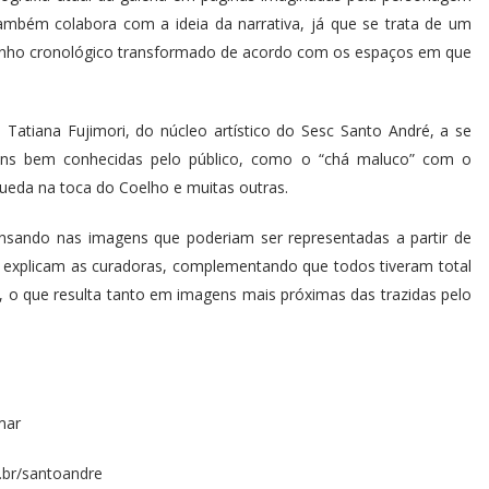
também colabora com a ideia da narrativa, já que se trata de um
minho cronológico transformado de acordo com os espaços em que
e Tatiana Fujimori, do núcleo artístico do Sesc Santo André, a se
gens bem conhecidas pelo público, como o “chá maluco” com o
queda na toca do Coelho e muitas outras.
pensando nas imagens que poderiam ser representadas a partir de
, explicam as curadoras, complementando que todos tiveram total
as, o que resulta tanto em imagens mais próximas das trazidas pelo
omar
.br/santoandre