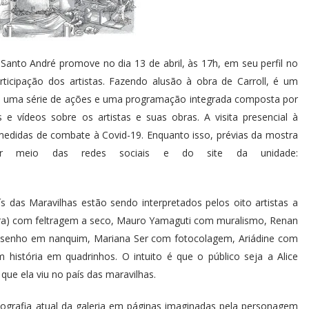
 Santo André promove no dia 13 de abril, às 17h, em seu perfil no
ticipação dos artistas. Fazendo alusão à obra de Carroll, é um
trará uma série de ações e uma programação integrada composta por
s e vídeos sobre os artistas e suas obras. A visita presencial à
medidas de combate à Covid-19. Enquanto isso, prévias da mostra
or meio das redes sociais e do site da unidade:
 das Maravilhas estão sendo interpretados pelos oito artistas a
stura) com feltragem a seco, Mauro Yamaguti com muralismo, Renan
esenho em nanquim, Mariana Ser com fotocolagem, Ariádine com
 história em quadrinhos. O intuito é que o público seja a Alice
que ela viu no país das maravilhas.
ografia atual da galeria em páginas imaginadas pela personagem