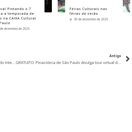
ival Pintando o 7
Férias Culturais nas
a a temporada de
férias de verão
as na CAIXA Cultural
30 de dezembro de 2025
Paulo
 de dezembro de 2025
Antigo
ONLINE. Trupe DuNavô apresenta “O Livro do Mundo Inteiro” na Casa de Cultura de São Mateus
GRATUITO. Pinacoteca de São Paulo divulga tour virtual da exposição OSGEMEOS: Segredos