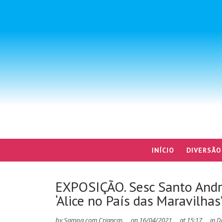
INÍCIO
DIVERSÃO
EXPOSIÇÃO. Sesc Santo André
‘Alice no País das Maravilhas
by
Sampa com Crianças
on
16/04/2021
at
15:17
in
D