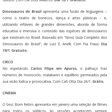
Dinossauros do Brasil
apresenta uma fusão de linguagens –
como o teatro de bonecos, dança e artes plásticas – e,
utilizando infláveis de grandes dimensões, aborda de forma
educativa e imersiva o conteúdo das espécies de dinossauros
que existiram no Brasil. Baseado em “Novo Guia Completo dos
Dinossauros do Brasil”, de Luiz E. Anelli. Com Pia Fraus.
Dia
19/1
.
Gratuito.
CIRCO
No espetáculo
Carlos Filipe em Apuros
, o palhaço traz
números de monociclo, malabares e equilíbrio permeados pela
sua visão lúdica e provocativa. Com Cafi Otta Dia 26/1.
Grátis.
CINEMA
O Sesc Bom Retiro apresenta em janeiro uma seleção de filmes
para todos os públicos. As sessões acontecem sempre