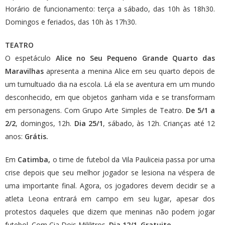
Horário de funcionamento: terça a sábado, das 10h às 18h30.
Domingos e feriados, das 10h às 17h30.
TEATRO
O espetáculo
Alice no Seu Pequeno Grande Quarto das
Maravilhas
apresenta a menina Alice em seu quarto depois de
um tumultuado dia na escola. Lá ela se aventura em um mundo
desconhecido, em que objetos ganham vida e se transformam
em personagens. Com Grupo Arte Simples de Teatro.
De 5/1 a
2/2
, domingos, 12h.
Dia 25/1
, sábado, às 12h. Crianças até 12
anos:
Grátis.
Em
Catimba,
o time de futebol da Vila Pauliceia passa por uma
crise depois que seu melhor jogador se lesiona na véspera de
uma importante final. Agora, os jogadores devem decidir se a
atleta Leona entrará em campo em seu lugar, apesar dos
protestos daqueles que dizem que meninas não podem jogar
futebol. Com Cia Dois Mililitros.
Dia 12/1
.
Gratuito.