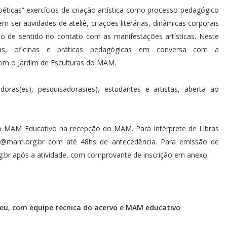
icas” exercícios de criação artística como processo pedagógico
 ser atividades de ateliê, criações literárias, dinâmicas corporais
o de sentido no contato com as manifestações artísticas. Neste
icas, oficinas e práticas pedagógicas em conversa com a
om o Jardim de Esculturas do MAM.
adoras(es), pesquisadoras(es), estudantes e artistas, aberta ao
o MAM Educativo na recepção do MAM. Para intérprete de Libras
o@mam.org.br
com até 48hs de antecedência. Para emissão de
.br
após a atividade, com comprovante de inscrição em anexo.
seu, com equipe técnica do acervo e MAM educativo