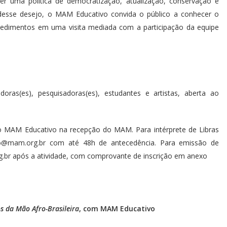
r uma política de democratização, atualização, conservação e
desse desejo, o MAM Educativo convida o público a conhecer o
cedimentos em uma visita mediada com a participação da equipe
adoras(es), pesquisadoras(es), estudantes e artistas, aberta ao
o MAM Educativo na recepção do MAM. Para intérprete de Libras
o@mam.org.br
com até 48h de antecedência. Para emissão de
.br
após a atividade, com comprovante de inscrição em anexo
s da Mão Afro-Brasileira
, com MAM Educativo