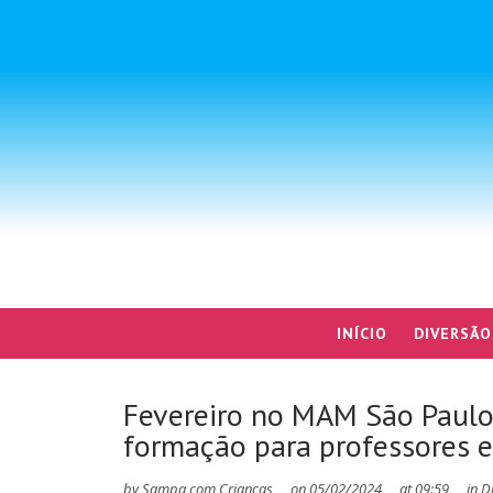
INÍCIO
DIVERSÃO
Fevereiro no MAM São Paulo
formação para professores e 
by
Sampa com Crianças
on
05/02/2024
at
09:59
in
D