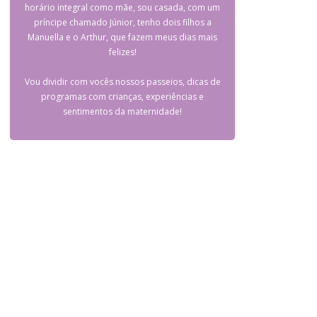
horário integral como mãe, sou casada, com um
príncipe chamado Júnior, tenho dois filhos a
Manuella e o Arthur, que fazem meus dias mais
felizes!
Vou dividir com vocês nossos passeios, dicas de
programas com crianças, experiências e
sentimentos da maternidade!