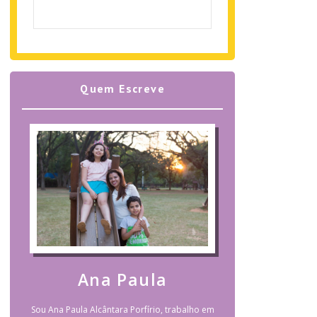
Quem Escreve
Ana Paula
Sou Ana Paula Alcântara Porfírio, trabalho em