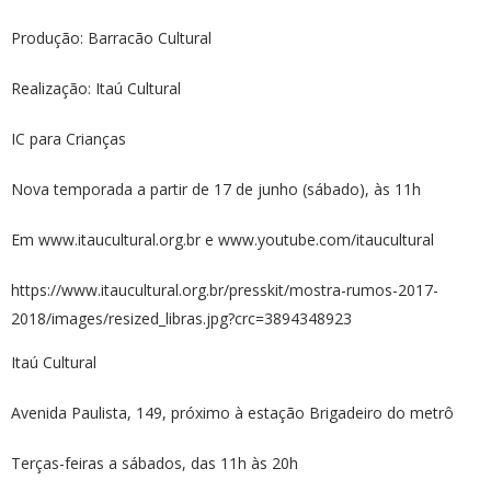
Produção: Barracão Cultural
Realização: Itaú Cultural
IC para Crianças
Nova temporada a partir de 17 de junho (sábado), às 11h
Em www.itaucultural.org.br e www.youtube.com/itaucultural
https://www.itaucultural.org.br/presskit/mostra-rumos-2017-
2018/images/resized_libras.jpg?crc=3894348923
Itaú Cultural
Avenida Paulista, 149, próximo à estação Brigadeiro do metrô
Terças-feiras a sábados, das 11h às 20h