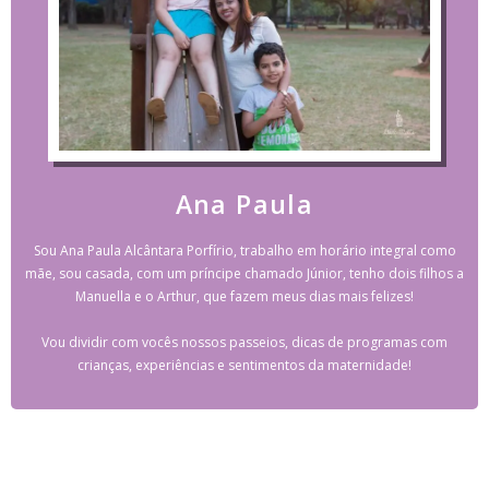
Ana Paula
Sou Ana Paula Alcântara Porfírio, trabalho em horário integral como
mãe, sou casada, com um príncipe chamado Júnior, tenho dois filhos a
Manuella e o Arthur, que fazem meus dias mais felizes!
Vou dividir com vocês nossos passeios, dicas de programas com
crianças, experiências e sentimentos da maternidade!