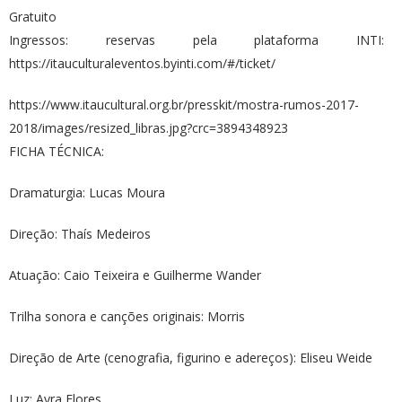
Gratuito
Ingressos: reservas pela plataforma INTI:
https://itauculturaleventos.byinti.com/#/ticket/
https://www.itaucultural.org.br/presskit/mostra-rumos-2017-
2018/images/resized_libras.jpg?crc=3894348923
FICHA TÉCNICA:
Dramaturgia: Lucas Moura
Direção: Thaís Medeiros
Atuação: Caio Teixeira e Guilherme Wander
Trilha sonora e canções originais: Morris
Direção de Arte (cenografia, figurino e adereços): Eliseu Weide
Luz: Ayra Flores