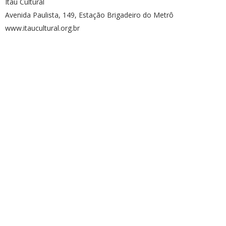
Itaú Cultural
Avenida Paulista, 149, Estação Brigadeiro do Metrô
www.itaucultural.org.br