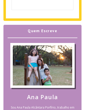
Quem Escreve
Ana Paula
Sou Ana Paula Alcântara Porfírio, trabalho em