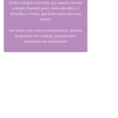
horário integral como mãe, sou casada, com um
príncipe chamado Júnior, tenho dois filhos a
Manuella e o Arthur, que fazem meus dias mais
felizes!
Vou dividir com vocês nossos passeios, dicas de
programas com crianças, experiências e
sentimentos da maternidade!