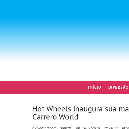
INÍCIO
DIVERSÃO
Hot Wheels inaugura sua ma
Carrero World
by
Sampa com Crianças
on
13/07/2018
at
14:38
in
S