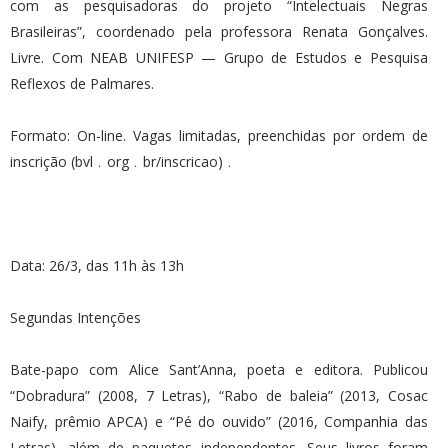
com as pesquisadoras do projeto “Intelectuais Negras
Brasileiras”, coordenado pela professora Renata Gonçalves.
Livre. Com NEAB UNIFESP — Grupo de Estudos e Pesquisa
Reflexos de Palmares.
Formato: On-line. Vagas limitadas, preenchidas por ordem de
inscrição (bvl﹒org﹒br/inscricao)﹒
Data: 26/3, das 11h às 13h
Segundas Intenções
Bate-papo com Alice Sant’Anna, poeta e editora. Publicou
“Dobradura” (2008, 7 Letras), “Rabo de baleia” (2013, Cosac
Naify, prêmio APCA) e “Pé do ouvido” (2016, Companhia das
Letras), além de paquetes independentes. Seus livros foram