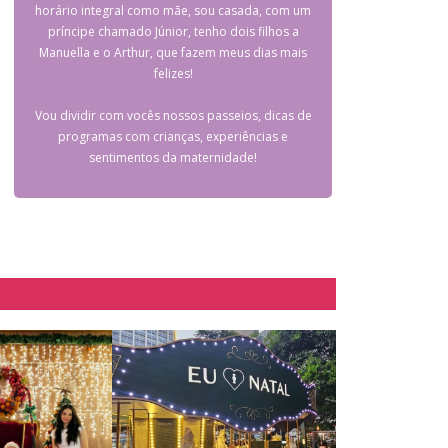
horário integral como mãe, sou casada, com um
príncipe chamado Júnior, tenho dois filhos a
Manuella e o Arthur, que fazem meus dias mais
felizes!
Vou dividir com vocês nossos passeios, dicas de
programas com crianças, experiências e
sentimentos da maternidade!