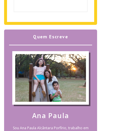
Quem Escreve
Ana Paula
Sou Ana Paula Alcântara Porfírio, trabalho em