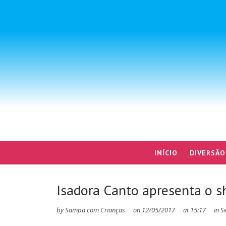
INÍCIO
DIVERSÃO
Isadora Canto apresenta o s
by
Sampa com Crianças
on
12/05/2017
at
15:17
in
S