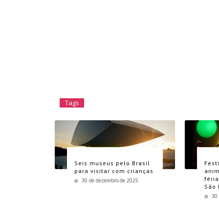
Tags
Seis museus pelo Brasil
Fest
para visitar com crianças
anim
féri
30 de dezembro de 2025
São 
30