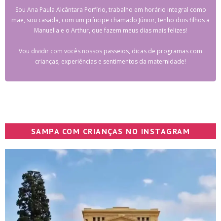
Sou Ana Paula Alcântara Porfírio, trabalho em horário integral como
mãe, sou casada, com um príncipe chamado Júnior, tenho dois filhos a
Manuella e o Arthur, que fazem meus dias mais felizes!
Vou dividir com vocês nossos passeios, dicas de programas com
crianças, experiências e sentimentos da maternidade!
SAMPA COM CRIANÇAS NO INSTAGRAM