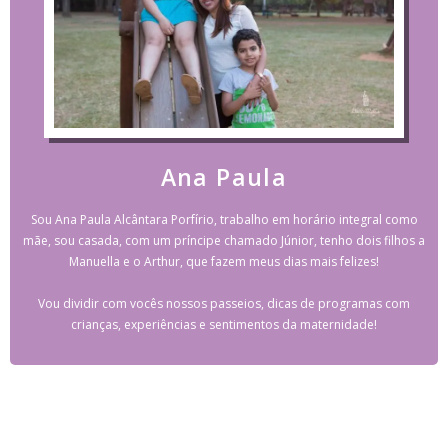
Ana Paula
Sou Ana Paula Alcântara Porfírio, trabalho em horário integral como
mãe, sou casada, com um príncipe chamado Júnior, tenho dois filhos a
Manuella e o Arthur, que fazem meus dias mais felizes!
Vou dividir com vocês nossos passeios, dicas de programas com
crianças, experiências e sentimentos da maternidade!