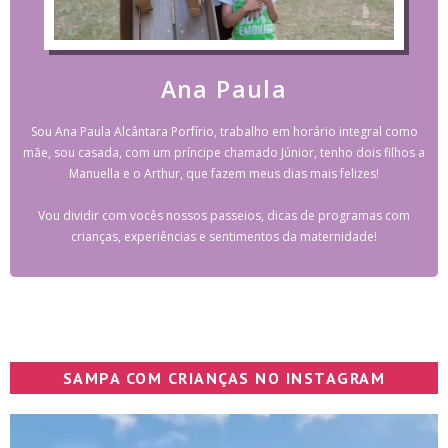
Ana Paula
Sou Ana Paula Alcântara Porfírio, trabalho em horário integral como
mãe, sou casada, com um príncipe chamado Júnior, tenho dois filhos a
Manuella e o Arthur, que fazem meus dias mais felizes!
Vou dividir com vocês nossos passeios, dicas de programas com
crianças, experiências e sentimentos da maternidade!
SAMPA COM CRIANÇAS NO INSTAGRAM