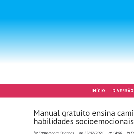
INÍCIO
DIVERSÃO
Manual gratuito ensina cami
habilidades socioemocionai
by
Sampa com Crianças
on
23/02/2021
at
14:00
in
E