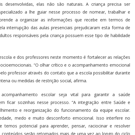
 desenvolvidas, elas não são naturais. A criança precisa ser
pecializado a lhe guiar nesse processo de nomear, trabalhar e
aprende a organizar as informações que recebe em termos de
ela interrupção das aulas presenciais prejudicaram esta forma de
ultos responsáveis pela criança possuem esse tipo de habilidade
 escola e dos professores neste momento é fortalecer as relações
socioemocionais. “O olhar crítico e o acompanhamento emocional
elo professor através do contato que a escola possibilitar durante
tena ou medidas de restrição social, afirma.
 acompanhamento escolar seja vital para garantir a saúde
m ficar sozinhas nesse processo. “A integração entre Saúde e
lhimento e reorganização do funcionamento da equipe escolar.
dade, medo e muito desconforto emocional. Isso interfere no
temos potencial para aprender, pensar, raciocinar e resolver
Os conteúdos serão retomados mais de uma vez ao longo do ciclo