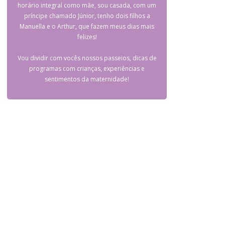
horário integral como mãe, sou casada, com um
príncipe chamado Júnior, tenho dois filhos a
Manuella e o Arthur, que fazem meus dias mais
felizes!
Vou dividir com vocês nossos passeios, dicas de
programas com crianças, experiências e
sentimentos da maternidade!