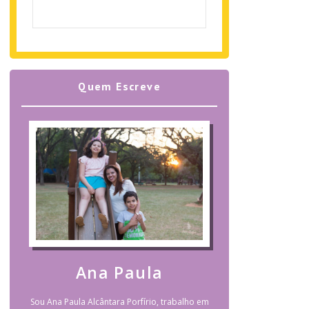
Quem Escreve
Ana Paula
Sou Ana Paula Alcântara Porfírio, trabalho em