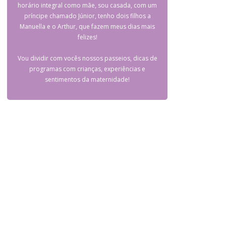
horário integral como mãe, sou casada, com um
príncipe chamado Júnior, tenho dois filhos a
Manuella e o Arthur, que fazem meus dias mais
felizes!
Vou dividir com vocês nossos passeios, dicas de
programas com crianças, experiências e
sentimentos da maternidade!