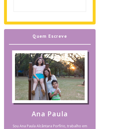
Quem Escreve
Ana Paula
Sou Ana Paula Alcântara Porfírio, trabalho em