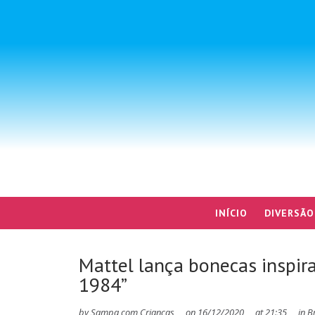
INÍCIO
DIVERSÃO
Mattel lança bonecas inspir
1984”
by
Sampa com Crianças
on
16/12/2020
at
21:35
in
B