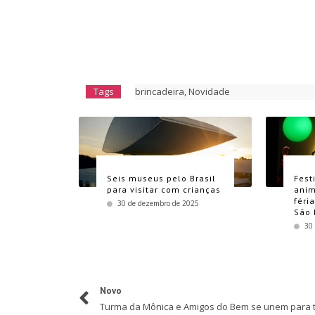
Tags
brincadeira
,
Novidade
Seis museus pelo Brasil
Fest
para visitar com crianças
anim
féri
30 de dezembro de 2025
São 
30
Novo