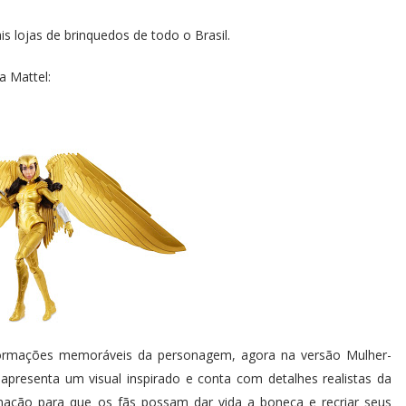
s lojas de brinquedos de todo o Brasil.
a Mattel:
ormações memoráveis da personagem, agora na versão Mulher-
apresenta um visual inspirado e conta com detalhes realistas da
nação para que os fãs possam dar vida a boneca e recriar seus