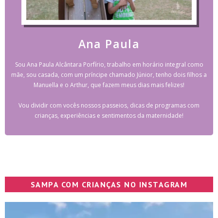
Ana Paula
Sou Ana Paula Alcântara Porfírio, trabalho em horário integral como
mãe, sou casada, com um príncipe chamado Júnior, tenho dois filhos a
Manuella e o Arthur, que fazem meus dias mais felizes!
Vou dividir com vocês nossos passeios, dicas de programas com
crianças, experiências e sentimentos da maternidade!
SAMPA COM CRIANÇAS NO INSTAGRAM