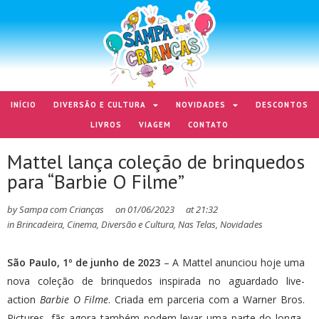
INÍCIO
DIVERSÃO E CULTURA
NOVIDADES
DESCONTOS
LIVROS
VIAGEM
CONTATO
Mattel lança coleção de brinquedos
para “Barbie O Filme”
by
Sampa com Crianças
on
01/06/2023
at
21:32
in
Brincadeira
,
Cinema
,
Diversão e Cultura
,
Nas Telas
,
Novidades
São Paulo, 1º de junho de 2023
– A Mattel anunciou hoje uma
nova coleção de brinquedos inspirada no aguardado live-
action
Barbie O Filme
. Criada em parceria com a Warner Bros.
Pictures, fãs agora também podem levar uma parte do longa-