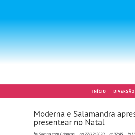
INÍCIO
DIVERSÃO
Moderna e Salamandra apre
presentear no Natal
by
Sampa com Crianças
on
22/12/2020
at
02:45
in
Li