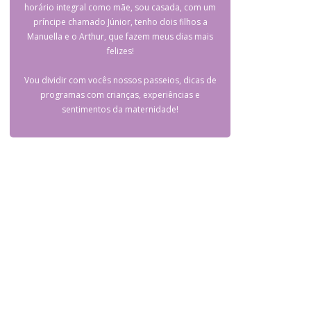
horário integral como mãe, sou casada, com um
príncipe chamado Júnior, tenho dois filhos a
Manuella e o Arthur, que fazem meus dias mais
felizes!
Vou dividir com vocês nossos passeios, dicas de
programas com crianças, experiências e
sentimentos da maternidade!