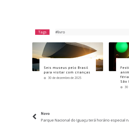
Tags
#livro
Seis museus pelo Brasil
Fest
para visitar com crianças
anim
féri
30 de dezembro de 2025
São 
30
Novo