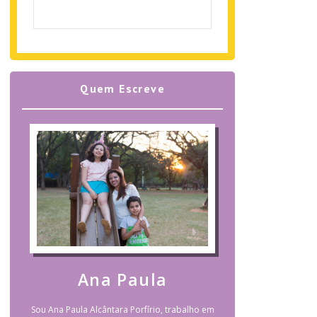
Quem Escreve
Ana Paula
Sou Ana Paula Alcântara Porfírio, trabalho em