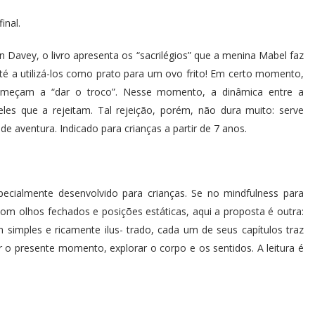
inal.
 Davey, o livro apresenta os “sacrilégios” que a menina Mabel faz
até a utilizá-los como prato para um ovo frito! Em certo momento,
começam a “dar o troco”. Nesse momento, a dinâmica entre a
eles que a rejeitam. Tal rejeição, porém, não dura muito: serve
de aventura. Indicado para crianças a partir de 7 anos.
pecialmente desenvolvido para crianças. Se no mindfulness para
com olhos fechados e posições estáticas, aqui a proposta é outra:
m simples e ricamente ilus- trado, cada um de seus capítulos traz
r o presente momento, explorar o corpo e os sentidos. A leitura é