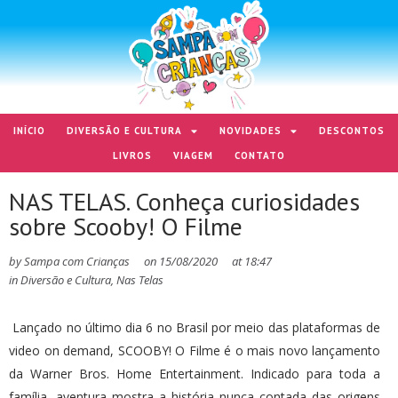
INÍCIO
DIVERSÃO E CULTURA
NOVIDADES
DESCONTOS
LIVROS
VIAGEM
CONTATO
NAS TELAS. Conheça curiosidades
sobre Scooby! O Filme
by
Sampa com Crianças
on
15/08/2020
at
18:47
in
Diversão e Cultura
,
Nas Telas
Lançado no último dia 6 no Brasil por meio das plataformas de
video on demand, SCOOBY! O Filme é o mais novo lançamento
da Warner Bros. Home Entertainment. Indicado para toda a
família, aventura mostra a história nunca contada das origens