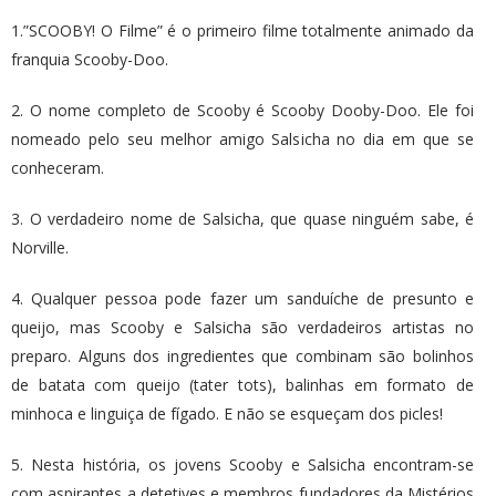
1.”SCOOBY! O Filme” é o primeiro filme totalmente animado da
franquia Scooby-Doo.
2. O nome completo de Scooby é Scooby Dooby-Doo. Ele foi
nomeado pelo seu melhor amigo Salsicha no dia em que se
conheceram.
3. O verdadeiro nome de Salsicha, que quase ninguém sabe, é
Norville.
4. Qualquer pessoa pode fazer um sanduíche de presunto e
queijo, mas Scooby e Salsicha são verdadeiros artistas no
preparo. Alguns dos ingredientes que combinam são bolinhos
de batata com queijo (tater tots), balinhas em formato de
minhoca e linguiça de fígado. E não se esqueçam dos picles!
5. Nesta história, os jovens Scooby e Salsicha encontram-se
com aspirantes a detetives e membros fundadores da Mistérios