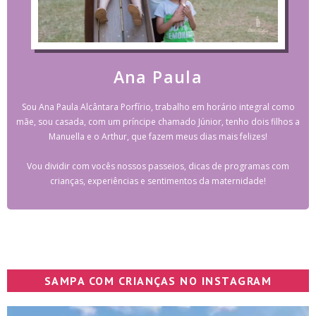
Ana Paula
Sou Ana Paula Alcântara Porfírio, trabalho em horário integral como
mãe, sou casada, com um príncipe chamado Júnior, tenho dois filhos a
Manuella e o Arthur, que fazem meus dias mais felizes!
Vou dividir com vocês nossos passeios, dicas de programas com
crianças, experiências e sentimentos da maternidade!
SAMPA COM CRIANÇAS NO INSTAGRAM