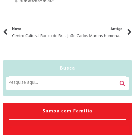
30 de dezembro de 2025
Novo
Antigo
Centro Cultural Banco do Brasil apresenta programação especial gratuita para o Dia das Crianças
João Carlos Martins homenageia as crianças no concerto “Era uma Vez”
Busca
Sampa com Família