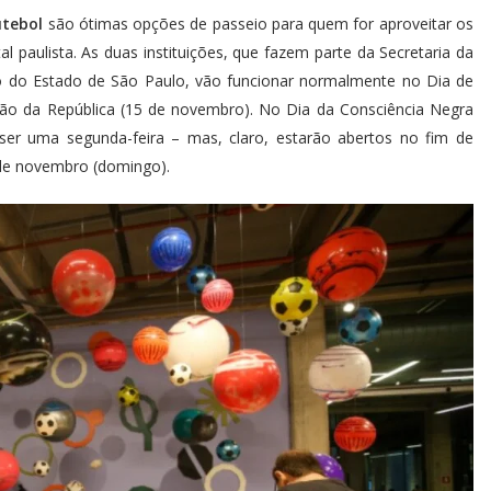
utebol
são ótimas opções de passeio para quem for aproveitar os
l paulista. As duas instituições, que fazem parte da Secretaria da
no do Estado de São Paulo, vão funcionar normalmente no Dia de
o da República (15 de novembro). No Dia da Consciência Negra
er uma segunda-feira – mas, claro, estarão abertos no fim de
 de novembro (domingo).