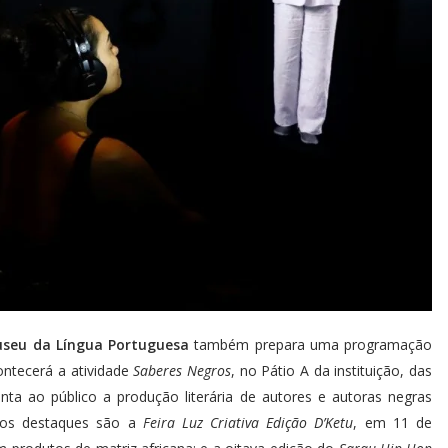
seu da Língua Portuguesa
também prepara uma programação
ontecerá a atividade
Saberes Negros
, no Pátio A da instituição, das
ta ao público a produção literária de autores e autoras negras
tros destaques são a
Feira Luz Criativa Edição D’Ketu
, em 11 de