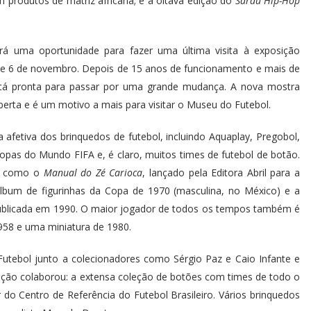
produtos de matriz africana; e a oitava edição do
Sarau Hip-Hop
erá uma oportunidade para fazer uma última visita à exposição
 de 6 de novembro. Depois de 15 anos de funcionamento e mais de
 está pronta para passar por uma grande mudança. A nova mostra
berta e é um motivo a mais para visitar o Museu do Futebol.
fetiva dos brinquedos de futebol, incluindo Aquaplay, Pregobol,
pas do Mundo FIFA e, é claro, muitos times de futebol de botão.
as, como o
Manual do Zé Carioca
, lançado pela Editora Abril para a
bum de figurinhas da Copa de 1970 (masculina, no México) e a
ublicada em 1990. O maior jogador de todos os tempos também é
1958 e uma miniatura de 1980.
tebol junto a colecionadores como Sérgio Paz e Caio Infante e
tuição colaborou: a extensa coleção de botões com times de todo o
 do Centro de Referência do Futebol Brasileiro. Vários brinquedos