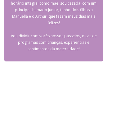
horário integral como mãe, sou casada, com um
príncipe chamado Júnior, tenho dois filhos a
Manuella e o Arthur, que fazem meus dias mais
felizes!
Vou dividir com vocês nossos passeios, dicas de
programas com crianças, experiências e
sentimentos da maternidade!