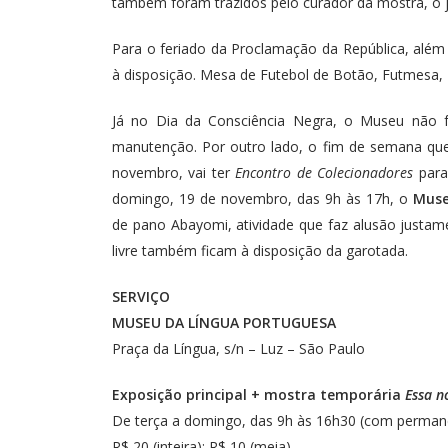
também foram trazidos pelo curador da mostra, o 
Para o feriado da Proclamação da República, além 
à disposição. Mesa de Futebol de Botão, Futmesa
Já no Dia da Consciência Negra, o Museu não fun
manutenção. Por outro lado, o fim de semana qu
novembro, vai ter
Encontro de Colecionadores
para
domingo, 19 de novembro, das 9h às 17h, o
Muse
de pano Abayomi, atividade que faz alusão justame
livre também ficam à disposição da garotada.
SERVIÇO
MUSEU DA LÍNGUA PORTUGUESA
Praça da Língua, s/n – Luz – São Paulo
Exposição principal + mostra temporária
Essa n
De terça a domingo, das 9h às 16h30 (com perman
R$ 20 (inteira); R$ 10 (meia)