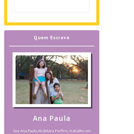
Quem Escreve
Ana Paula
Sou Ana Paula Alcântara Porfírio, trabalho em