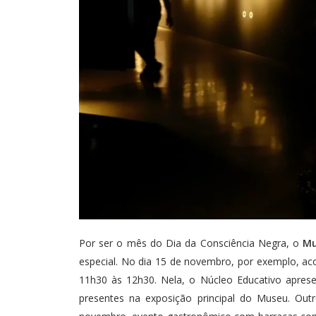
Por ser o mês do Dia da Consciência Negra, o
Mu
especial. No dia 15 de novembro, por exemplo, ac
11h30 às 12h30. Nela, o Núcleo Educativo apresen
presentes na exposição principal do Museu. Ou