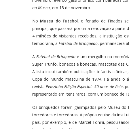
novembro, evento gastronômico com barracas com 
no Museu
, em 18 de novembro.
No
Museu do Futebo
l, o feriado de Finados s
principal, que passará por uma renovação a partir
4 milhões de visitantes recebidos, a instituição
temporária, a
Futebol de Brinquedo
, permanecerá a
A
Futebol de Brinquedo
é um mergulho na memória a
Super Trunfo, bonecos e bonecas, mascotes das Co
A lista inclui também publicações infantis icônic
Copa do Mundo masculina de 1974. Há ainda o ál
revista
Pelezinho Edição Especial: 50 anos de Pelé
, p
representado em itens raros, com um boneco de 
Os brinquedos foram garimpados pelo Museu do Fu
torcedores e torcedoras. A própria equipe da insti
país, por exemplo, é de Marcel Tonini, pesquisador