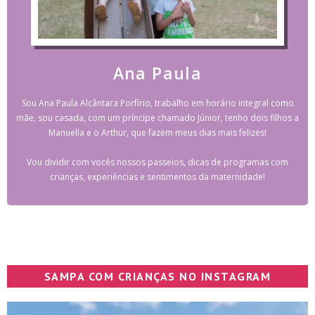
Ana Paula
Sou Ana Paula Alcântara Porfírio, trabalho em horário integral como
mãe, sou casada, com um príncipe chamado Júnior, tenho dois filhos a
Manuella e o Arthur, que fazem meus dias mais felizes!
Vou dividir com vocês nossos passeios, dicas de programas com
crianças, experiências e sentimentos da maternidade!
SAMPA COM CRIANÇAS NO INSTAGRAM