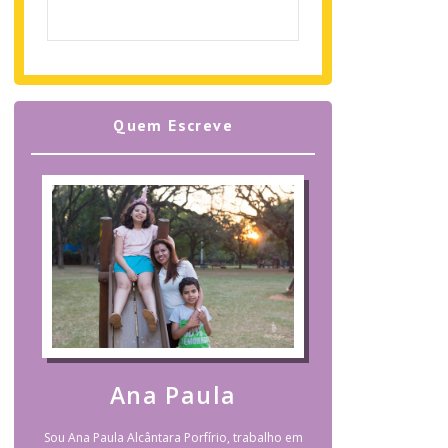
Quem Escreve
Ana Paula
Sou Ana Paula Alcântara Porfírio, trabalho em