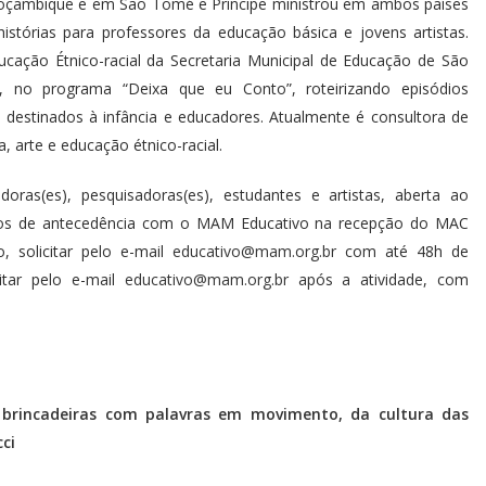
 Moçambique e em São Tomé e Príncipe ministrou em ambos países
istórias para professores da educação básica e jovens artistas.
ação Étnico-racial da Secretaria Municipal de Educação de São
 no programa “Deixa que eu Conto”, roteirizando episódios
as, destinados à infância e educadores. Atualmente é consultora de
a, arte e educação étnico-racial.
adoras(es), pesquisadoras(es), estudantes e artistas, aberta ao
nutos de antecedência com o MAM Educativo na recepção do MAC
, solicitar pelo e-mail
educativo@mam.org.br
com até 48h de
citar pelo e-mail
educativo@mam.org.br
após a atividade, com
e brincadeiras com palavras em movimento, da cultura das
ci