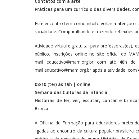
Contatos com a arte
Práticas para um currículo das diversidades, co
Este encontro tem como intuito voltar a atenção co
racialidade. Compartilhando e trazendo reflexões p
Atividade virtual e gratuita, para professoras(es), 
público. Inscrições online no site oficial do MAM
mail
educativo@mam.org.br
com até 48h de ante
mail
educativo@mam.org.br
após a atividade, com 
08/10 (ter) às 19h | online
Semana das Culturas da Infância
Histórias de ler, ver, escutar, contar e brin
Brincar
A Oficina de Formação para educadores pretende a
ligadas ao encontro da cultura popular brasileira 
prática e da pesquisa do grupo Histórias de Brinc