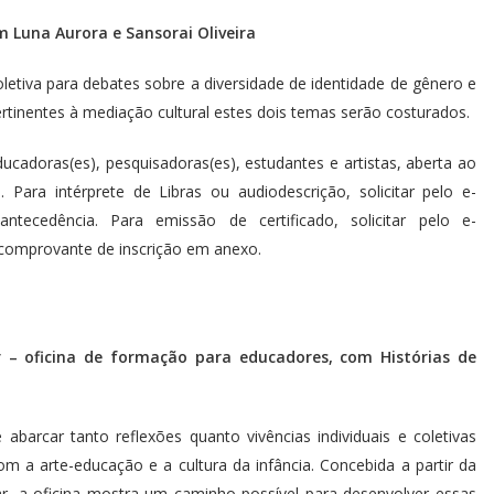
m Luna Aurora e Sansorai Oliveira
letiva para debates sobre a diversidade de identidade de gênero e
ertinentes à mediação cultural estes dois temas serão costurados.
educadoras(es), pesquisadoras(es), estudantes e artistas, aberta ao
. Para intérprete de Libras ou audiodescrição, solicitar pelo e-
cedência. Para emissão de certificado, solicitar pelo e-
comprovante de inscrição em anexo.
car – oficina de formação para educadores, com Histórias de
barcar tanto reflexões quanto vivências individuais e coletivas
com a arte-educação e a cultura da infância. Concebida a partir da
ar, a oficina mostra um caminho possível para desenvolver essas