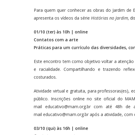
Para quem quer conhecer as obras do Jardim de Es
apresenta os vídeos da série
Histórias no Jardim
,
di
01/10 (ter) às 10h | online
Contatos com a arte
Práticas para um currículo das diversidades, co
Este encontro tem como objetivo voltar a atenção co
e racialidade. Compartilhando e trazendo refle
costurados.
Atividade virtual e gratuita, para professoras(es), 
público. Inscrições online no site oficial do MAM
mail
educativo@mam.org.br
com até 48h de ante
mail
educativo@mam.org.br
após a atividade, com 
03/10 (qui) às 16h | online