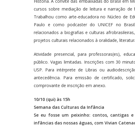
História. A convite das embaixadas do Brasil em
cursos sobre mediação de leitura e narração de h
Trabalhou como arte-educadora no Núcleo de Educ
Paulo e como podcaster do UNICEF no Brasil,
relacionados a biografias e culturas afrobrasileir
projetos culturais relacionados à oralidade, literatur
Atividade presencial, para professoras(es), educ
público. Vagas limitadas. Inscrições com 30 mi
USP. Para intérprete de Libras ou audiodescrição
antecedência. Para emissão de certificado, soli
comprovante de inscrição em anexo.
10/10 (qui) às 15h
Semana das Culturas da Infância
Se eu fosse um peixinho: contos, cantigas 
infâncias das nossas águas, com Vivian Catenac