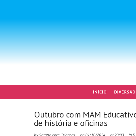
INÍCIO
DIVERSÃO
Outubro com MAM Educativo:
de história e oficinas
by
Sampa com Crianças
on
01/10/2024
at
23:03
in
D