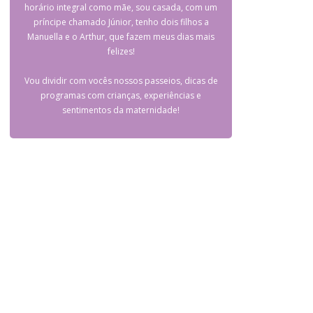
horário integral como mãe, sou casada, com um
príncipe chamado Júnior, tenho dois filhos a
Manuella e o Arthur, que fazem meus dias mais
felizes!
Vou dividir com vocês nossos passeios, dicas de
programas com crianças, experiências e
sentimentos da maternidade!