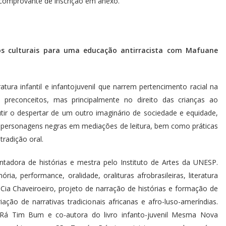
comprovante de inscrição em anexo.
ios culturais para uma educação antirracista com Mafuane
ratura infantil e infantojuvenil que narrem pertencimento racial na
 preconceitos, mas principalmente no direito das crianças ao
tir o despertar de um outro imaginário de sociedade e equidade,
e personagens negras em mediações de leitura, bem como práticas
tradição oral.
tadora de histórias e mestra pelo Instituto de Artes da UNESP.
 performance, oralidade, oralituras afrobrasileiras, literatura
da Cia Chaveiroeiro, projeto de narração de histórias e formação de
iação de narrativas tradicionais africanas e afro-luso-ameríndias.
á Tim Bum e co-autora do livro infanto-juvenil Mesma Nova