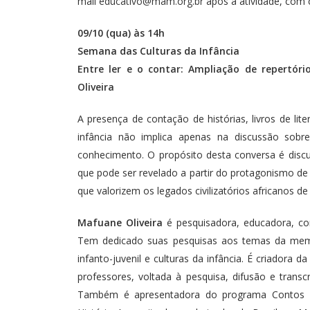
mail
educativo@mam.org.br
após a atividade, com 
09/10 (qua) às 14h
Semana das Culturas da Infância
Entre ler e o contar: Ampliação de repertór
Oliveira
A presença de contação de histórias, livros de lite
infância não implica apenas na discussão sobre
conhecimento. O propósito desta conversa é discu
que pode ser revelado a partir do protagonismo d
que valorizem os legados civilizatórios africanos de 
Mafuane Oliveira
é pesquisadora, educadora, con
Tem dedicado suas pesquisas aos temas da memória,
infanto-juvenil e culturas da infância. É criadora 
professores, voltada à pesquisa, difusão e transcr
Também é apresentadora do programa Contos R