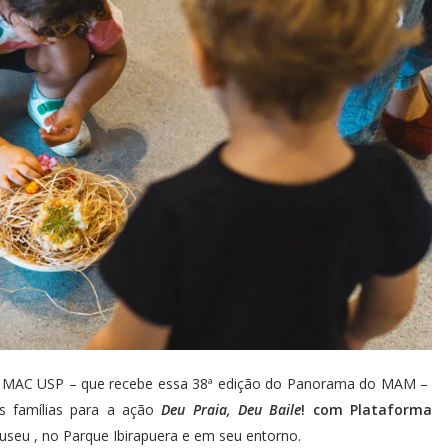
do MAC USP – que recebe essa 38ª edição do Panorama do MAM –
s famílias para a ação
Deu Praia, Deu Baile
! com Plataforma
museu , no Parque Ibirapuera e em seu entorno.