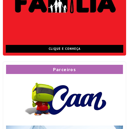
CLIQUE E CONHEÇA
Parceiros