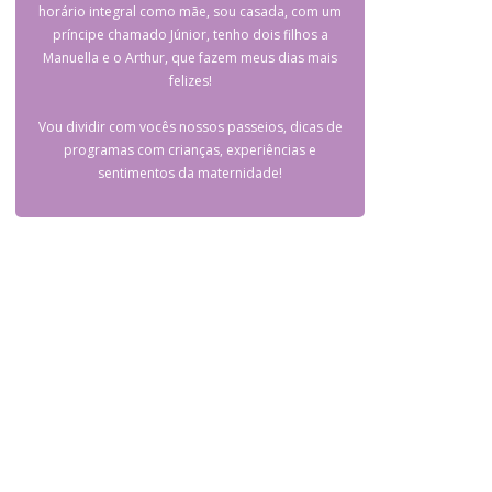
horário integral como mãe, sou casada, com um
príncipe chamado Júnior, tenho dois filhos a
Manuella e o Arthur, que fazem meus dias mais
felizes!
Vou dividir com vocês nossos passeios, dicas de
programas com crianças, experiências e
sentimentos da maternidade!