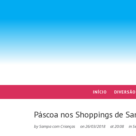
INÍCIO
DIVERSÃO
Páscoa nos Shoppings de S
by
Sampa com Crianças
on
26/03/2018
at
20:08
in
S