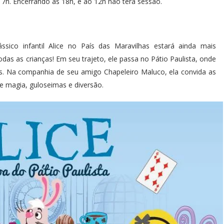
17h. Encerrando às 18h, e ao 12h não terá sessão.
ico infantil Alice no País das Maravilhas estará ainda mais
odas as crianças! Em seu trajeto, ele passa no Pátio Paulista, onde
s. Na companhia de seu amigo Chapeleiro Maluco, ela convida as
de magia, guloseimas e diversão.