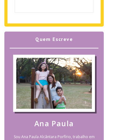
Quem Escreve
Ana Paula
Sou Ana Paula Alcântara Porfírio, trabalho em